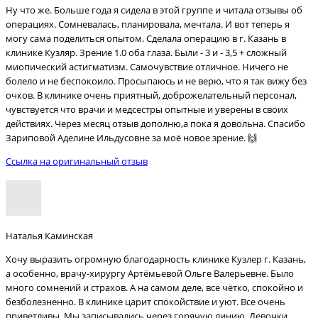
Ну что же. Больше года я сидела в этой группе и читала отзывы об
операциях. Сомневалась, планировала, мечтала. И вот теперь я
могу сама поделиться опытом. Сделала операцию в г. Казань в
клинике Кузляр. Зрение 1.0 оба глаза. Были - 3 и - 3,5 + сложный
миопический астигматизм. Самочувствие отличное. Ничего не
болело и не беспокоило. Просыпаюсь и не верю, что я так вижу без
очков. В клинике очень приятный, доброжелательный персонал,
чувствуется что врачи и медсестры опытные и уверены в своих
действиях. Через месяц отзыв дополню,а пока я довольна. Спасибо
Зариповой Аделине Ильдусовне за моё новое зрение. 🙌
Ссылка на оригинальный отзыв
Наталья Каминская
Хочу выразить огромную благодарность клинике Кузлер г. Казань,
а особенно, врачу-хирургу Артёмьевой Ольге Валерьевне. Было
много сомнений и страхов. А на самом деле, все чётко, спокойно и
безболезненно. В клинике царит спокойствие и уют. Все очень
приветливы. Мы записывались через горячую линию. Девочки