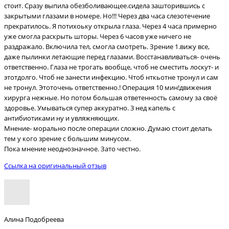
стоит. Сразу выпила обезболивающее.сидела зашторившись с
закрытыми глазами в номере. Но!!! Через два часа слезотечение
прекратилось. Я потихоьку открыла глаза. Через 4 часа примерно
уже смогла раскрыть шторы. Через 6 часов уже ничего не
раздражало. Включила тел, смогла смотреть. Зрение 1.вижу все,
даже пылинки летающие перед глазами. Восстанавливаться- очень
ответственно. Глаза не трогать вообще, чтоб не сместить лоскут- и
этотдолго. Чтоб не занести инфекцию. Чтоб нткьотне тронул и сам
не тронул. Этоточень ответственно.! Операция 10 мин!движения
хирурга нежные. Но потом большая ответенность самому за своё
здоровье. Умываться супер аккуратно. 3 нед капель с
антибиотиками ну и увляжняющих.
Мнение- морально после операции сложно. Думаю стоит делать
тем у кого зрение с большим минусом.
Пока мнение неоднозначное. Зато честно.
Ссылка на оригинальный отзыв
Алина Подобреева