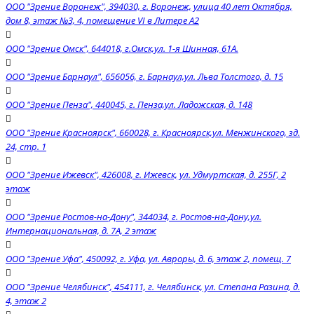
ООО "Зрение Воронеж", 394030, г. Воронеж, улица 40 лет Октября,
дом 8, этаж №3, 4, помещение VI в Литере А2
ООО "Зрение Омск", 644018, г.Омск,ул. 1-я Шинная, 61А.
ООО "Зрение Барнаул", 656056, г. Барнаул,ул. Льва Толстого, д. 15
ООО "Зрение Пенза", 440045, г. Пенза,ул. Ладожская, д. 148
OOO "Зрение Красноярск", 660028, г. Красноярск,ул. Менжинского, зд.
24, стр. 1
ООО "Зрение Ижевск", 426008, г. Ижевск, ул. Удмуртская, д. 255Г, 2
этаж
ООО "Зрение Ростов-на-Дону", 344034, г. Ростов-на-Дону,ул.
Интернациональная, д. 7А, 2 этаж
ООО "Зрение Уфа", 450092, г. Уфа, ул. Авроры, д. 6, этаж 2, помещ. 7
ООО "Зрение Челябинск", 454111, г. Челябинск, ул. Степана Разина, д.
4, этаж 2