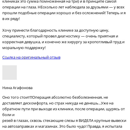
клиниках это сумма помноженная на три) и в принципе самой
операции на глаза. НЕсколько лет наблюдала за друзьями — у всех
прошли подобные операции хорошо и без осложнений! Теперь и я
в их ряду!
Хочу принести благодарность клинике за доступную цену,
специалисту, который провел диагностику — очень приятная и
корректная девушка, и конечно же хирургу за кропотливый труд и
моральную поддержку!
Ссылка на оригинальный отзыв
Нина Агафонова
Оно того стоит!!!Операция абсолютно безболезненная, не
доставляет дискомфорта, но страх никуда не денешь...Уже на
обратном пути при выходе из клиники, после операции, щурясь от
боли и
резей в глазах, сквозь стекающие слезы я ВИДЕЛА крупные вывески
на автозаправках и магазинах. Это было чудо! Правда, я испытала