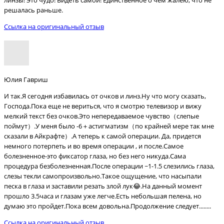
линзы! Это чудо! Видеть самой! Единственное о чем жалею, что не
решалась раньше.
Ссылка на оригинальный отзыв
Юлия Гавриш
И так.Я сегодня избавилась от очков и линз.Ну что могу сказать,
Господа.Пока еще не вериться, что я смотрю телевизор и вижу
мелкий текст без очков.Это непередаваемое чувство（слепые
поймут）.У меня было -6＋астигматизм（по крайней мере так мне
сказали в Айкрафте）.А теперь к самой операции. Да, придется
немного потерпеть и во время операции , и после.Самое
болезненное-это фиксатор глаза, но без него никуда.Сама
процедура безболезненная.После операции ~1-1.5 слезились глаза,
слезы текли самопроизвольно.Такое ощущение, что насыпали
песка в глаза и заставили резать злой лук😂.На данный момент
прошло 3.5часа и глазам уже легче.Есть небольшая пелена, но
думаю это пройдет.Пока всем довольна.Продолжение следует........
Ссылка на оригинальный отзыв