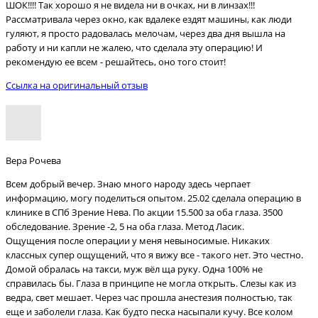
ШОК!!!! Так хорошо я не видела ни в очках, ни в линзах!!!
Рассматривала через окно, как вдалеке ездят машины, как люди
гуляют, я просто радовалась мелочам, через два дня вышла на
работу и ни капли не жалею, что сделала эту операцию! И
рекомендую ее всем - решайтесь, оно того стоит!
Ссылка на оригинальный отзыв
Вера Рочева
Всем добрый вечер. Знаю много народу здесь черпает
информацию, могу поделиться опытом. 25.02 сделала операцию в
клинике в СПб Зрение Нева. По акции 15.500 за оба глаза. 3500
обследование. Зрение -2, 5 на оба глаза. Метод Ласик.
Ощущения после операции у меня невыносимые. Никаких
классных супер ощущений, что я вижу все - такого нет. Это честно.
Домой обралась на такси, муж вёл ща руку. Одна 100% не
справилась бы. Глаза в принципе не могла открыть. Слезы как из
ведра, свет мешает. Через час прошла анестезия полностью, так
еще и заболели глаза. Как будто песка насыпали кучу. Все колом